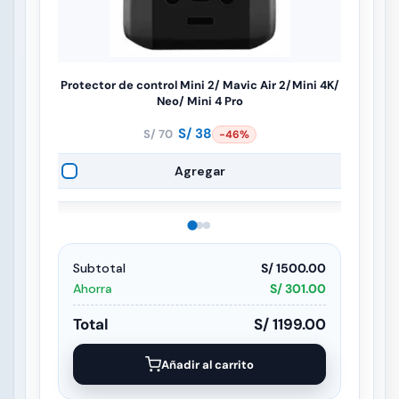
Protector de control Mini 2/ Mavic Air 2/Mini 4K/
Neo/ Mini 4 Pro
S/
38
S/
70
-46%
El
El
precio
precio
Agregar
original
actual
era:
es:
S/ 70.
S/ 38.
Subtotal
S/ 1500.00
Ahorra
S/ 301.00
Total
S/ 1199.00
Añadir al carrito