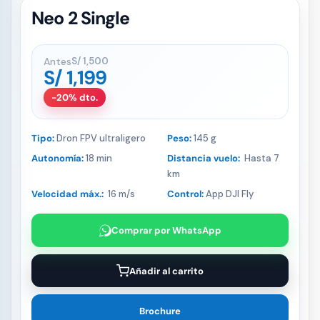
Neo 2 Single
Antes
S/
1,500
S/
1,199
-20% dto.
Tipo:
Dron FPV ultraligero
Peso:
145 g
Autonomía:
18 min
Distancia vuelo:
Hasta 7
km
Velocidad máx.:
16 m/s
Control:
App DJI Fly
Comprar por WhatsApp
Añadir al carrito
Brochure