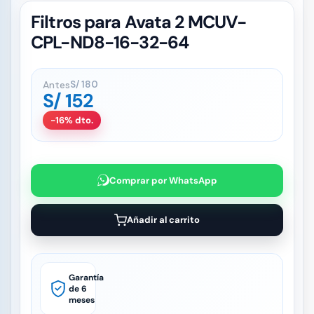
Filtros para Avata 2 MCUV-
CPL-ND8-16-32-64
Antes
S/
180
S/
152
-16% dto.
Comprar por WhatsApp
Añadir al carrito
Garantía
de 6
meses