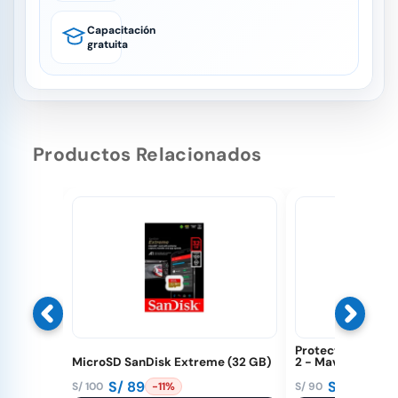
Capacitación
gratuita
Productos Relacionados
Protector de héli
MicroSD SanDisk Extreme (32 GB)
2 - Mavic Mini
S/
89
S/
76
S/
100
S/
90
-11%
-16%
El
El
El
El