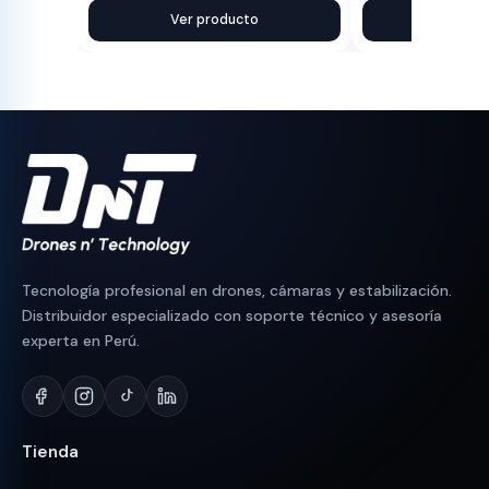
precio
precio
Ver producto
precio
precio
Ver pr
original
actual
original
actual
era:
es:
era:
es:
S/ 100.
S/ 89.
S/ 90.
S/ 76.
Tecnología profesional en drones, cámaras y estabilización.
Distribuidor especializado con soporte técnico y asesoría
experta en Perú.
Tienda