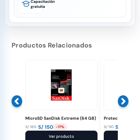
Capacitación
gratuita
Productos Relacionados
MicroSD SanDisk Extreme (64 GB)
Protector de Héli
S/
150
S/
95
S/
180
S/
110
-17%
-14%
El
El
El
El
precio
precio
Ver producto
precio
precio
Ver pr