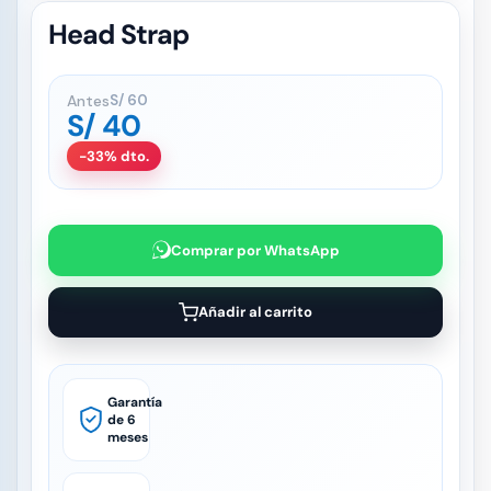
Head Strap
Antes
S/
60
S/
40
-33% dto.
Comprar por WhatsApp
Añadir al carrito
Garantía
de 6
meses