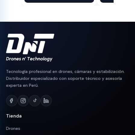
original
actual
original
actual
era:
es:
era:
es:
S/ 180.
S/ 150.
S/ 110.
S/ 95.
Tecnología profesional en drones, cámaras y estabilización.
Distribuidor especializado con soporte técnico y asesoría
experta en Perú.
Tienda
Drones