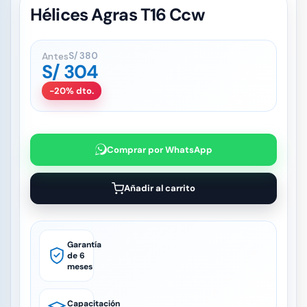
Hélices Agras T16 Ccw
Antes
S/
380
S/
304
-20% dto.
Comprar por WhatsApp
Añadir al carrito
Garantía
de 6
meses
Capacitación