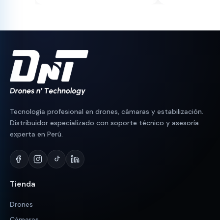
original
actual
original
actual
era:
es:
era:
es:
S/ 750.
S/ 710.
S/ 1,300.
S/ 1,149.
Tecnología profesional en drones, cámaras y estabilización.
Distribuidor especializado con soporte técnico y asesoría
experta en Perú.
Tienda
Drones
Cámaras