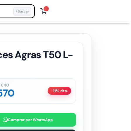
/ Buscar
ces Agras T50 L-
640
570
-11% dto.
Comprar por WhatsApp