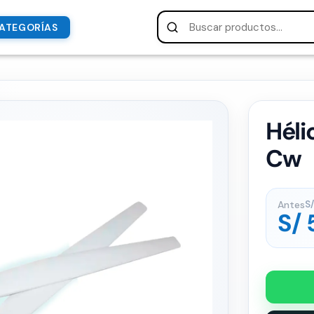
ATEGORÍAS
Héli
Cw
Antes
S/
S/