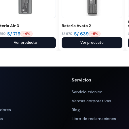
tería Air 3
Batería Avata 2
S/
719
S/
639
750
S/
670
-4%
-5%
El
El
ecio
ecio
Ver producto
precio
precio
Ver producto
iginal
tual
original
actual
a:
:
era:
es:
 750.
 719.
S/ 670.
S/ 639.
Servicios
Servicio técnico
Ventas corporativas
adores
Blog
os
Libro de reclamaciones