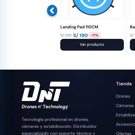
Landing Pad 110CM
Ba
S/
190
S/
230
S/
-17%
El
El
El
El
precio
precio
Ver producto
pr
pr
original
actual
or
ac
era:
es:
er
es
S/ 230.
S/ 190.
S/
S/
Tienda
Drones
Cámaras
Estabiliz
Tecnología profesional en drones,
Accesori
cámaras y estabilización. Distribuidor
especializado con soporte técnico y
Ofertas