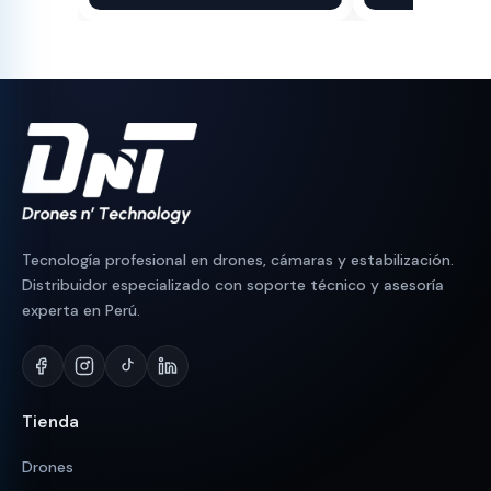
original
actual
original
actual
era:
es:
era:
es:
S/ 90.
S/ 83.
S/ 280.
S/ 250.
Tecnología profesional en drones, cámaras y estabilización.
Distribuidor especializado con soporte técnico y asesoría
experta en Perú.
Tienda
Drones