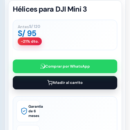
Hélices para DJI Mini 3
Antes
S/
120
S/
95
-21% dto.
Comprar por WhatsApp
Añadir al carrito
Garantía
de 6
meses