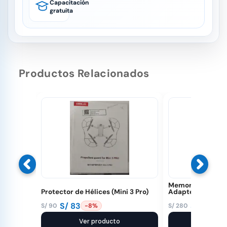
Capacitación
gratuita
Productos Relacionados
Memoria 128 GB 
Protector de Hélices (Mini 3 Pro)
Adapter
S/
83
S/
250
S/
90
S/
280
-8%
-1
El
El
El
El
precio
precio
Ver producto
precio
precio
Ver pr