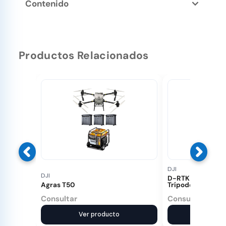
Contenido
Productos Relacionados
DJI
DJI
D-RTK 3 Estación 
Agras T50
Trípode
Consultar
Consultar
Ver producto
Ver pr