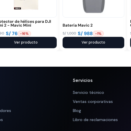
otector de hélices para DJI
ni 2 - Mavic Mini
Batería Mavic 2
S/
76
S/
988
90
S/
1,000
-16%
-1%
El
El
ecio
ecio
Ver producto
precio
precio
Ver producto
iginal
tual
original
actual
a:
:
era:
es:
 90.
 76.
S/ 1,000.
S/ 988.
Servicios
Servicio técnico
Ventas corporativas
adores
Blog
os
Libro de reclamaciones