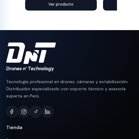
precio
precio
Ver producto
precio
precio
Ver pr
original
actual
original
actual
era:
es:
era:
es:
S/ 110.
S/ 95.
S/ 2,100.
S/ 1,843.
Tecnología profesional en drones, cámaras y estabilización.
Distribuidor especializado con soporte técnico y asesoría
experta en Perú.
Tienda