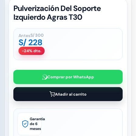
Pulverización Del Soporte
Izquierdo Agras T30
Antes
S/
300
S/
228
-24% dto.
Comprar por WhatsApp
Añadir al carrito
Garantía
de 6
meses