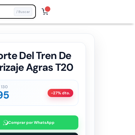
/ Buscar
rte Del Tren De
rizaje Agras T20
130
95
-27% dto.
Comprar por WhatsApp