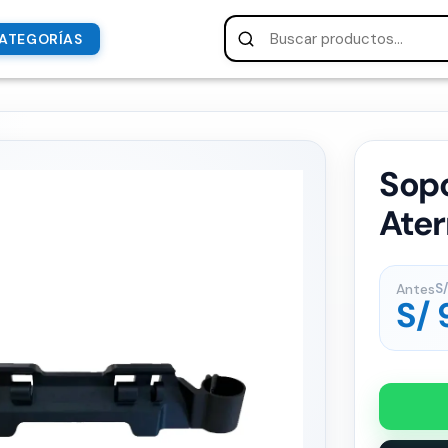
ATEGORÍAS
Sopo
Ater
Antes
S/
S/