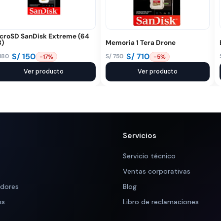
croSD SanDisk Extreme (64
)
Memoria 1 Tera Drone
S/
150
S/
710
180
S/
750
-17%
-5%
El
El
ecio
ecio
Ver producto
precio
precio
Ver producto
iginal
tual
original
actual
a:
:
era:
es:
 180.
 150.
S/ 750.
S/ 710.
Servicios
Servicio técnico
Ventas corporativas
adores
Blog
os
Libro de reclamaciones