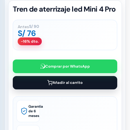
Tren de aterrizaje led Mini 4 Pro
Antes
S/
90
S/
76
-16% dto.
Comprar por WhatsApp
Añadir al carrito
Garantía
de 6
meses