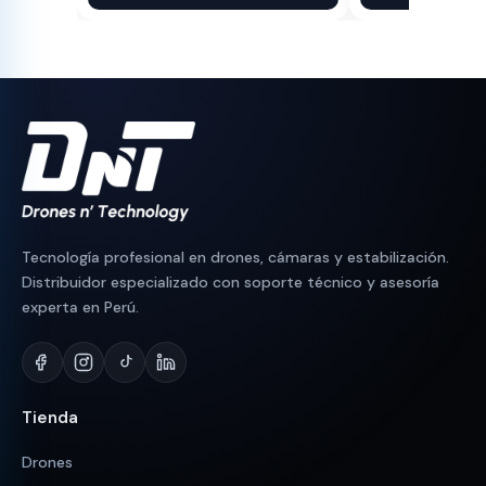
original
actual
original
actual
era:
es:
era:
es:
S/ 1,300.
S/ 1,064.
S/ 350.
S/ 300.
Tecnología profesional en drones, cámaras y estabilización.
Distribuidor especializado con soporte técnico y asesoría
experta en Perú.
Tienda
Drones