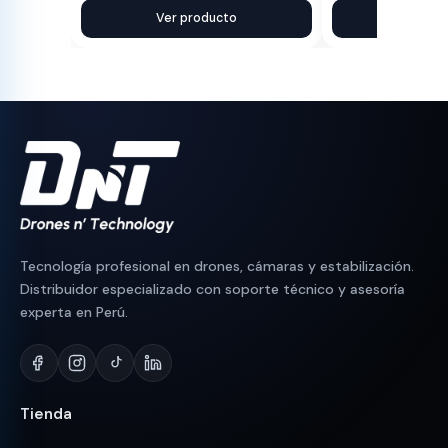
precio
precio
Ver producto
precio
precio
Ver pr
original
actual
original
actual
era:
es:
era:
es:
S/ 440.
S/ 398.
S/ 530.
S/ 510.
Tecnología profesional en drones, cámaras y estabilización.
Distribuidor especializado con soporte técnico y asesoría
experta en Perú.
Tienda