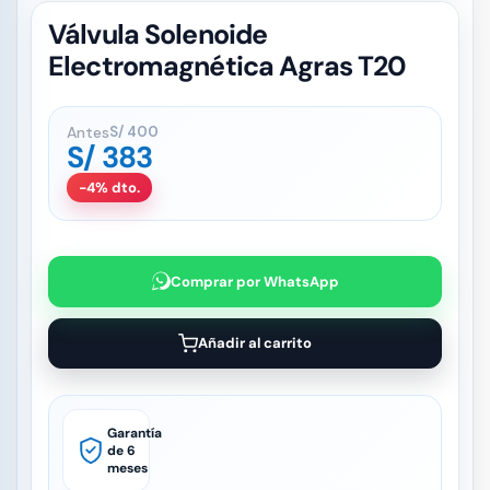
Válvula Solenoide
Electromagnética Agras T20
Antes
S/
400
S/
383
-4% dto.
Comprar por WhatsApp
Añadir al carrito
Garantía
de 6
meses