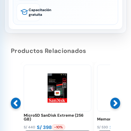
Capacitación
gratuita
Productos Relacionados
MicroSD SanDisk Extreme (256
GB)
Memoria 512 GB 
S/
398
S/
510
S/
440
S/
530
-10%
-
El
El
El
El