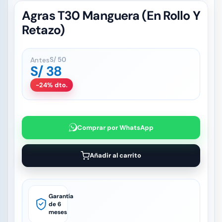
Agras T30 Manguera (En Rollo Y
Retazo)
Antes
S/
50
S/
38
-24% dto.
Comprar por WhatsApp
Añadir al carrito
Garantía
de 6
meses