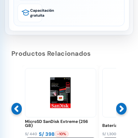
Capacitación
gratuita
Productos Relacionados
MicroSD SanDisk Extreme (256
GB)
Batería Mavic 3
S/
398
S/
1,149
S/
440
S/
1,300
-10%
El
El
El
El