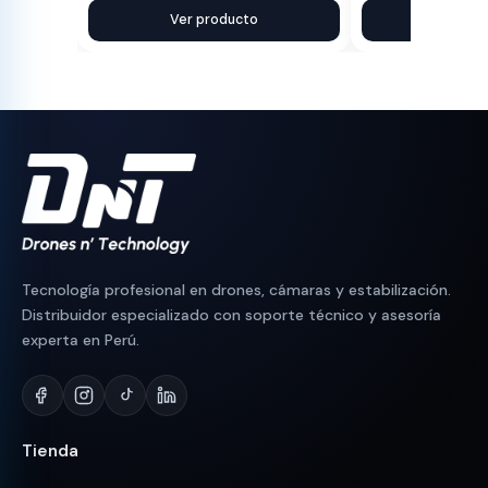
precio
precio
Ver producto
precio
precio
Ver pr
original
actual
original
actual
era:
es:
era:
es:
S/ 440.
S/ 398.
S/ 1,300.
S/ 1,149.
Tecnología profesional en drones, cámaras y estabilización.
Distribuidor especializado con soporte técnico y asesoría
experta en Perú.
Tienda