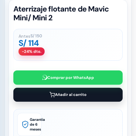
Aterrizaje flotante de Mavic
Mini/ Mini 2
Antes
S/
150
S/
114
-24% dto.
Comprar por WhatsApp
Añadir al carrito
Garantía
de 6
meses