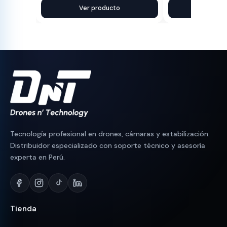
precio
precio
Ver producto
precio
precio
Ver pr
original
actual
original
actual
era:
es:
era:
es:
S/ 350.
S/ 304.
S/ 750.
S/ 710.
Tecnología profesional en drones, cámaras y estabilización.
Distribuidor especializado con soporte técnico y asesoría
experta en Perú.
Tienda