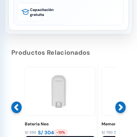
Capacitación
gratuita
Productos Relacionados
Batería Neo
Memoria 1 Tera D
S/
304
S/
710
S/
350
S/
750
-13%
-5
El
El
El
El