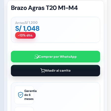
Brazo Agras T20 M1-M4
Antes
S/
1,200
S/
1,048
-13% dto.
Comprar por WhatsApp
Añadir al carrito
Garantía
de 6
meses