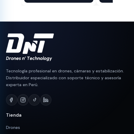
original
actual
original
actual
era:
es:
era:
es:
S/ 1,300.
S/ 1,064.
S/ 180.
S/ 150.
Tecnología profesional en drones, cámaras y estabilización.
Distribuidor especializado con soporte técnico y asesoría
experta en Perú.
Tienda
Drones