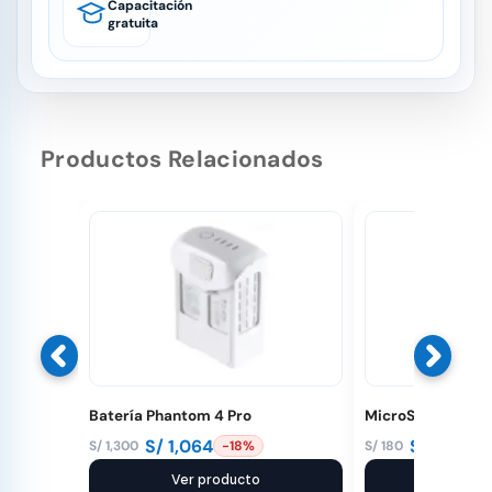
Capacitación
gratuita
Productos Relacionados
Batería Phantom 4 Pro
MicroSD SanDisk
S/
1,064
S/
150
S/
1,300
S/
180
-18%
-1
El
El
El
El
precio
precio
Ver producto
precio
precio
Ver pr