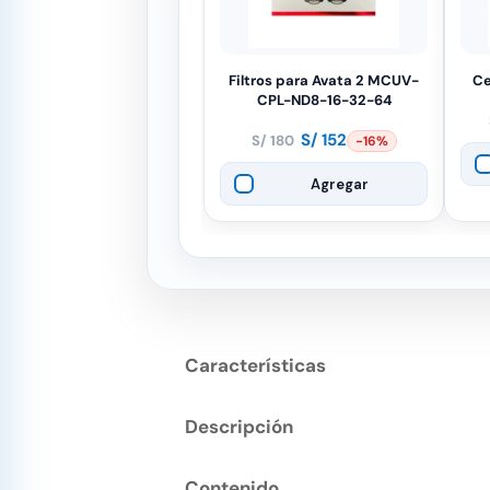
Filtros para Avata 2 MCUV-
Ce
CPL-ND8-16-32-64
S/
152
S/
180
-16%
El
El
precio
precio
Agregar
original
actual
era:
es:
S/ 180.
S/ 152.
Características
Descripción
Contenido