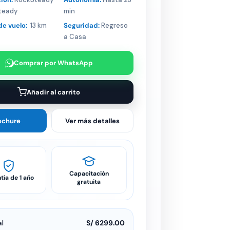
teady
min
de vuelo:
13 km
Seguridad:
Regreso
a Casa
Comprar por WhatsApp
Añadir al carrito
ochure
Ver más detalles
Capacitación
tía de 1 año
gratuita
l
S/ 6299.00