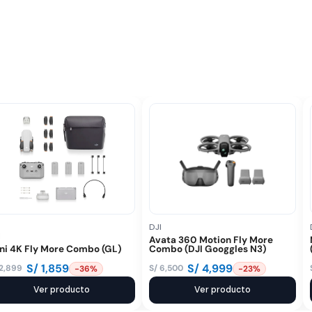
DJI
I
Avata 360 Motion Fly More
ni 4K Fly More Combo (GL)
Combo (DJI Googgles N3)
S/
1,859
S/
4,999
2,899
S/
6,500
-36%
-23%
El
El
ecio
ecio
Ver producto
precio
precio
Ver producto
iginal
tual
original
actual