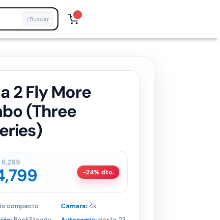
/ Buscar
a 2 Fly More
bo (Three
eries)
6,299
4,799
-24% dto.
ño compacto
Cámara:
4k
ión:
RockSteady
Autonomía:
Hasta 23