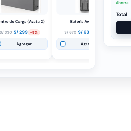
Ahorra
Total
ntro de Carga (Avata 2)
Batería Avata 2
S/
299
S/
639
S/
330
S/
670
-9%
-5%
El
El
El
El
precio
precio
precio
precio
Agregar
Agregar
original
actual
original
actual
era:
es:
era:
es:
S/ 330.
S/ 299.
S/ 670.
S/ 639.