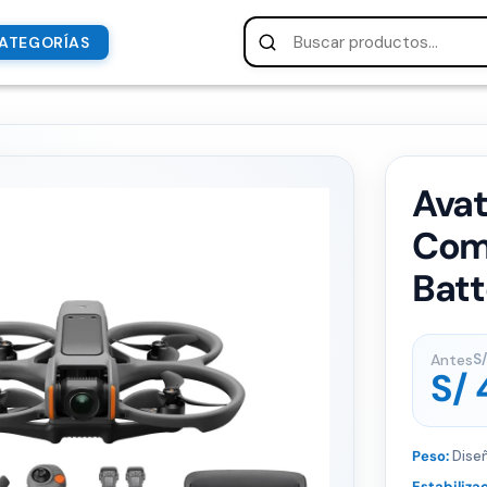
ATEGORÍAS
Avat
Com
Batt
Antes
S/
S/
Peso:
Dise
Estabilizac