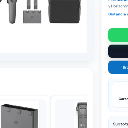
y HorizonS
Distancia 
Br
Garan
Subtota