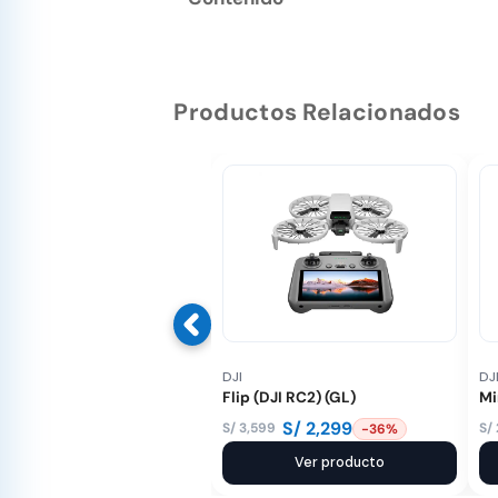
Productos Relacionados
DJI
DJ
Flip (DJI RC2) (GL)
Mi
S/
2,299
S/
3,599
S/
-36%
El
El
El
El
precio
precio
Ver producto
pr
pr
original
actual
or
ac