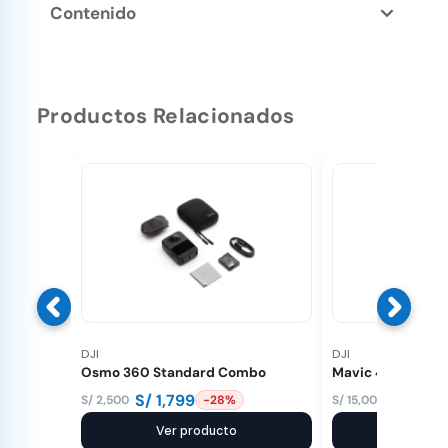
Contenido
Productos Relacionados
DJI
DJI
Osmo 360 Standard Combo
Mavic 4 Pro (RC 2
S/
1,799
S/
9,29
S/
2,500
S/
15,000
-28%
El
El
El
El
precio
precio
Ver producto
precio
precio
Ver pr