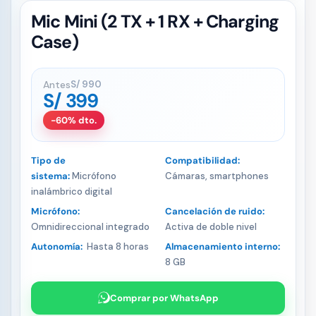
Mic Mini (2 TX + 1 RX + Charging
Case)
Antes
S/
990
S/
399
-60% dto.
Tipo de
Compatibilidad:
sistema:
Micrófono
Cámaras, smartphones
inalámbrico digital
Micrófono:
Cancelación de ruido:
Omnidireccional integrado
Activa de doble nivel
Autonomía:
Hasta 8 horas
Almacenamiento interno:
8 GB
Comprar por WhatsApp