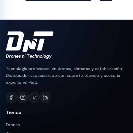
original
actual
original
actual
era:
es:
era:
es:
S/ 2,500.
S/ 1,799.
S/ 15,000.
S/ 9,299.
Tecnología profesional en drones, cámaras y estabilización.
Distribuidor especializado con soporte técnico y asesoría
experta en Perú.
Tienda
Drones