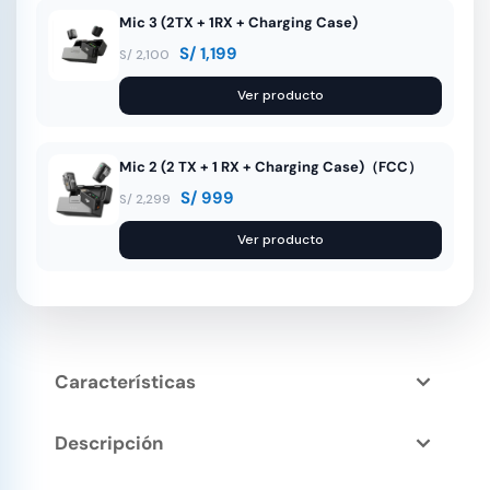
Mic 3 (2TX + 1RX + Charging Case)
S/
1,199
S/
2,100
Ver producto
Mic 2 (2 TX + 1 RX + Charging Case)（FCC）
S/
999
S/
2,299
Ver producto
Características
Descripción