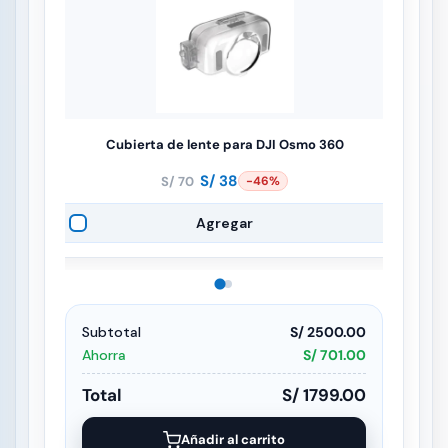
Cubierta de lente para DJI Osmo 360
S/
38
S/
70
-46%
El
El
precio
precio
Agregar
original
actual
era:
es:
S/ 70.
S/ 38.
Subtotal
S/ 2500.00
Ahorra
S/ 701.00
Total
S/ 1799.00
Añadir al carrito