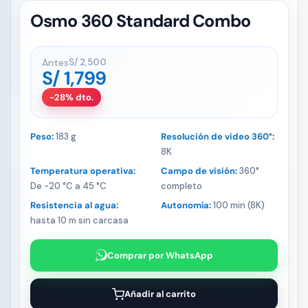
Osmo 360 Standard Combo
Antes
S/
2,500
S/
1,799
-28% dto.
Peso:
183 g
Resolución de video 360°:
8K
Temperatura operativa:
Campo de visión:
360°
De -20 °C a 45 °C
completo
Resistencia al agua:
Autonomía:
100 min (8K)
hasta 10 m sin carcasa
Comprar por WhatsApp
Añadir al carrito