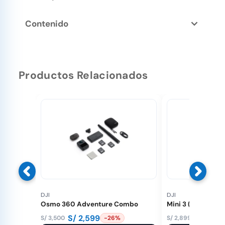
Contenido
Productos Relacionados
DJI
DJI
Osmo 360 Adventure Combo
Mini 3 (GL)
S/
2,599
S/
1,549
S/
3,500
S/
2,899
-26%
El
El
El
El