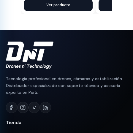
precio
precio
Ver producto
precio
precio
Ver pr
original
actual
original
actual
era:
es:
era:
es:
S/ 3,500.
S/ 2,599.
S/ 2,899.
S/ 1,549.
Tecnología profesional en drones, cámaras y estabilización.
Distribuidor especializado con soporte técnico y asesoría
experta en Perú.
Tienda