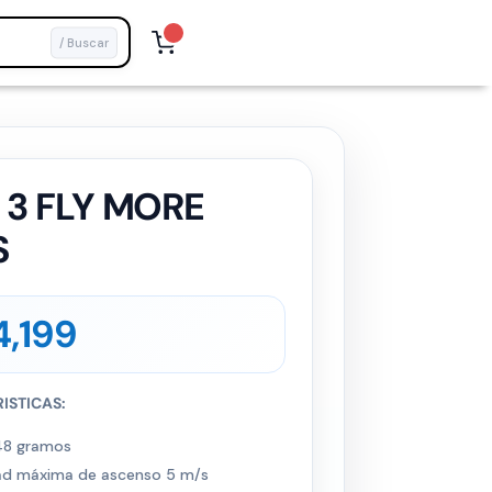
/ Buscar
 3 FLY MORE
S
,199
ISTICAS:
48 gramos
ad máxima de ascenso 5 m/s