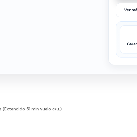
Ver má
Garan
us (Extendido 51 min vuelo c/u.)