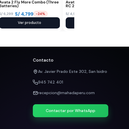
Avata 2 Fly More Combo (Three
Avata 360 Fly More Combo (DJI
Batteries)
RC 2)
S/
4,799
S/
4,599
S/
6,299
S/
4,999
-24%
-8%
El
El
El
El
precio
precio
Ver producto
precio
precio
Ver producto
original
actual
original
actual
era:
es:
era:
es:
S/ 6,299.
S/ 4,799.
S/ 4,999.
S/ 4,599.
Contacto
Av. Javier Prado Este 302, San Isidro
945 742 401
recepcion@mahadaperu.com
Contactar por WhatsApp