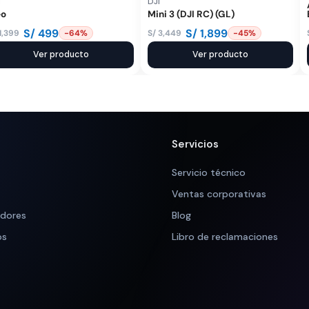
I
DJI
eo
Mini 3 (DJI RC) (GL)
S/
499
S/
1,899
1,399
S/
3,449
-64%
-45%
El
El
ecio
ecio
Ver producto
precio
precio
Ver producto
iginal
tual
original
actual
a:
:
era:
es:
 1,399.
 499.
S/ 3,449.
S/ 1,899.
Servicios
Servicio técnico
Ventas corporativas
adores
Blog
os
Libro de reclamaciones