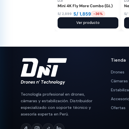
DJI
DJ
Mini 4K Fly More Combo (GL)
N
S/
1,859
S/
2,899
S/
-36%
El
El
El
El
precio
precio
Ver producto
pr
pr
original
actual
or
ac
era:
es:
er
es
S/ 2,899.
S/ 1,859.
S/
S/
Tienda
Drones
Cámaras
Estabiliz
Tecnología profesional en drones,
Accesori
cámaras y estabilización. Distribuidor
especializado con soporte técnico y
Ofertas
asesoría experta en Perú.