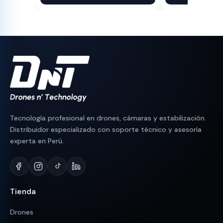
original
actual
original
actual
era:
es:
era:
es:
S/ 2,100.
S/ 1,843.
S/ 90.
S/ 83.
Tecnología profesional en drones, cámaras y estabilización.
Distribuidor especializado con soporte técnico y asesoría
experta en Perú.
Tienda
Drones