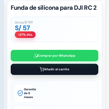
Funda de silicona para DJI RC 2
Antes
S/
90
S/
57
-37% dto.
Comprar por WhatsApp
Añadir al carrito
Garantía
de 6
meses