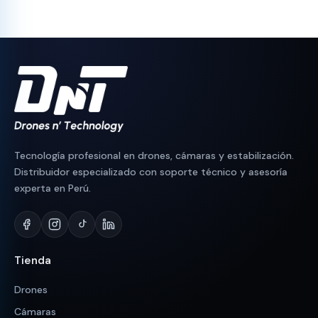
era:
es:
era:
es:
S/ 110.
S/ 95.
S/ 200.
S/ 189.
Tecnología profesional en drones, cámaras y estabilización.
Distribuidor especializado con soporte técnico y asesoría
experta en Perú.
Tienda
Drones
Cámaras