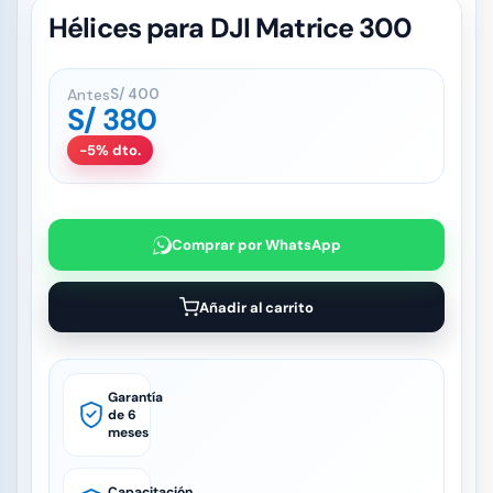
Hélices para DJI Matrice 300
Antes
S/
400
S/
380
-5% dto.
Comprar por WhatsApp
Añadir al carrito
Garantía
de 6
meses
Capacitación