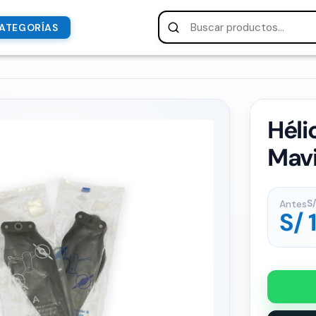
ATEGORÍAS
Héli
Mavi
Antes
S/
S/
1