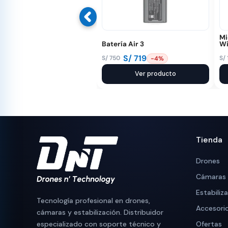
Mi
Batería Air 3
Wi
S/
719
S/
750
S/
-4%
El
El
El
El
precio
precio
Ver producto
pr
pr
original
actual
or
ac
era:
es:
er
es
S/ 750.
S/ 719.
S/
S/
Tienda
Drones
Cámaras
Estabiliz
Tecnología profesional en drones,
Accesori
cámaras y estabilización. Distribuidor
especializado con soporte técnico y
Ofertas