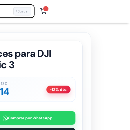
/ Buscar
ces para DJI
c 3
130
14
-12% dto.
Comprar por WhatsApp