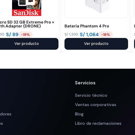
cro SD 32 GB Extreme Pro +
th Adapter (DRONE)
Batería Phantom 4 Pro
S/
89
S/
1,064
110
S/
1,300
-19%
-18%
El
El
ecio
ecio
Ver producto
precio
precio
Ver producto
iginal
tual
original
actual
a:
:
era:
es:
 110.
 89.
S/ 1,300.
S/ 1,064.
Servicios
Servicio técnico
Ventas corporativas
adores
Blog
os
Libro de reclamaciones