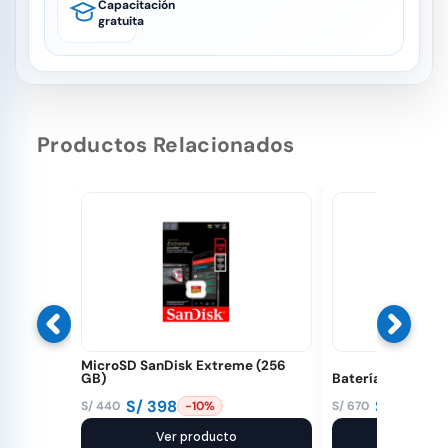
Capacitación
gratuita
Productos Relacionados
MicroSD SanDisk Extreme (256
GB)
Batería Avata 2
S/
398
S/
639
S/
440
S/
670
-10%
-
El
El
El
El
precio
precio
Ver producto
precio
precio
Ver pr