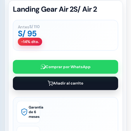
Landing Gear Air 2S/ Air 2
Antes
S/
110
S/
95
-14% dto.
Comprar por WhatsApp
Añadir al carrito
Garantía
de 6
meses