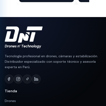
original
actual
original
actual
era:
es:
era:
es:
S/ 440.
S/ 398.
S/ 670.
S/ 639.
Tecnología profesional en drones, cámaras y estabilización.
Distribuidor especializado con soporte técnico y asesoría
experta en Perú.
Tienda
Drones