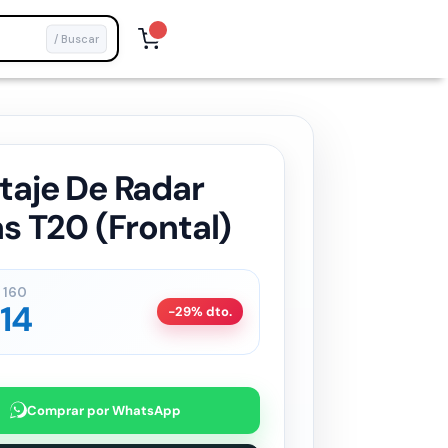
/ Buscar
aje De Radar
s T20 (Frontal)
160
14
-29% dto.
Comprar por WhatsApp