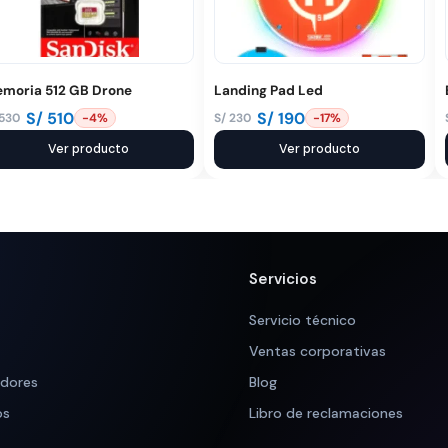
moria 512 GB Drone
Landing Pad Led
S/
510
S/
190
530
S/
230
-4%
-17%
El
El
ecio
ecio
Ver producto
precio
precio
Ver producto
iginal
tual
original
actual
a:
:
era:
es:
 530.
 510.
S/ 230.
S/ 190.
Servicios
Servicio técnico
Ventas corporativas
adores
Blog
os
Libro de reclamaciones