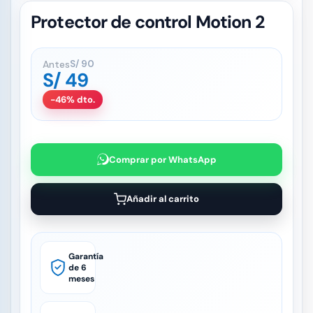
Protector de control Motion 2
Antes
S/
90
S/
49
-46% dto.
Comprar por WhatsApp
Añadir al carrito
Garantía
de 6
meses