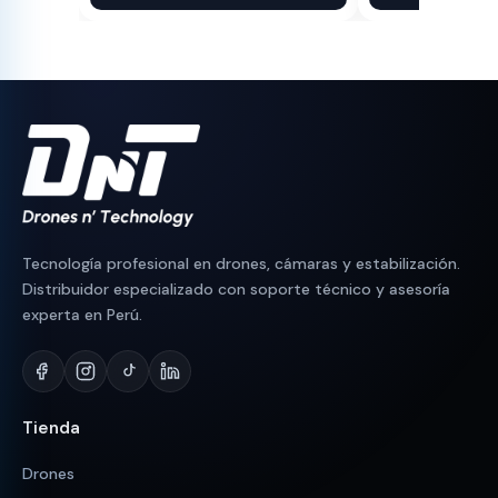
original
actual
original
actual
era:
es:
era:
es:
S/ 190.
S/ 152.
S/ 90.
S/ 76.
Tecnología profesional en drones, cámaras y estabilización.
Distribuidor especializado con soporte técnico y asesoría
experta en Perú.
Tienda
Drones