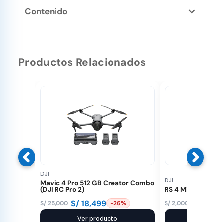
Contenido
Productos Relacionados
DJI
DJI
Mavic 4 Pro 512 GB Creator Combo
(DJI RC Pro 2)
RS 4 Mini
S/
18,499
S/
1,499
S/
25,000
S/
2,000
-26%
El
El
El
El
precio
precio
Ver producto
precio
precio
Ver pr