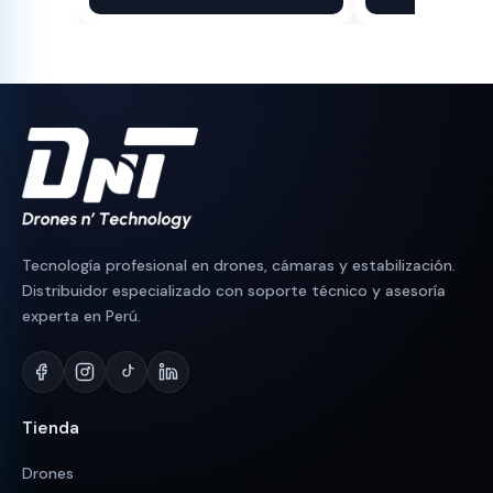
original
actual
original
actual
era:
es:
era:
es:
S/ 25,000.
S/ 18,499.
S/ 2,000.
S/ 1,499.
Tecnología profesional en drones, cámaras y estabilización.
Distribuidor especializado con soporte técnico y asesoría
experta en Perú.
Tienda
Drones