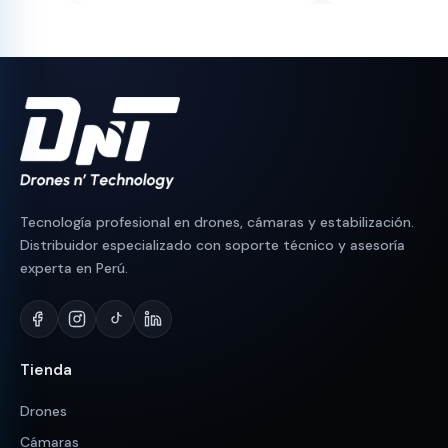
era:
es:
era:
es:
S/ 590.
S/ 560.
S/ 1,500.
S/ 1,350.
Tecnología profesional en drones, cámaras y estabilización.
Distribuidor especializado con soporte técnico y asesoría
experta en Perú.
Tienda
Drones
Cámaras