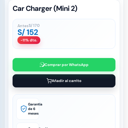
Car Charger (Mini 2)
Antes
S/
170
S/
152
-11% dto.
Comprar por WhatsApp
Añadir al carrito
Garantía
de 6
meses