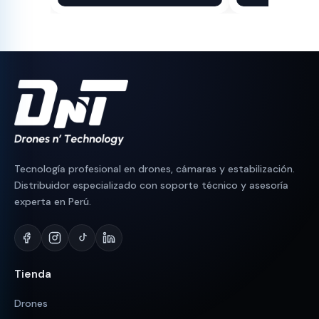
original
actual
original
actual
era:
es:
era:
es:
S/ 230.
S/ 190.
S/ 90.
S/ 83.
Tecnología profesional en drones, cámaras y estabilización.
Distribuidor especializado con soporte técnico y asesoría
experta en Perú.
Tienda
Drones