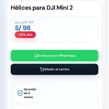
Hélices para DJI Mini 2
Antes
S/
130
S/
98
-25% dto.
Comprar por WhatsApp
Añadir al carrito
Garantía
de 6
meses