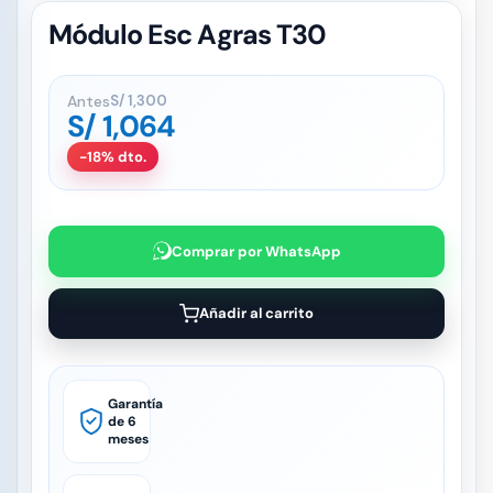
Módulo Esc Agras T30
Antes
S/
1,300
S/
1,064
-18% dto.
Comprar por WhatsApp
Añadir al carrito
Garantía
de 6
meses