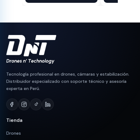
original
actual
original
actual
era:
es:
era:
es:
S/ 90.
S/ 76.
S/ 1,300.
S/ 1,064.
Tecnología profesional en drones, cámaras y estabilización.
Distribuidor especializado con soporte técnico y asesoría
experta en Perú.
Tienda
Drones