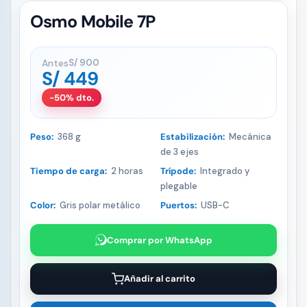
Osmo Mobile 7P
Antes
S/
900
S/
449
-50% dto.
Peso:
368 g
Estabilización:
Mecánica
de 3 ejes
Tiempo de carga:
2 horas
Trípode:
Integrado y
plegable
Color:
Gris polar metálico
Puertos:
USB-C
Comprar por WhatsApp
Añadir al carrito