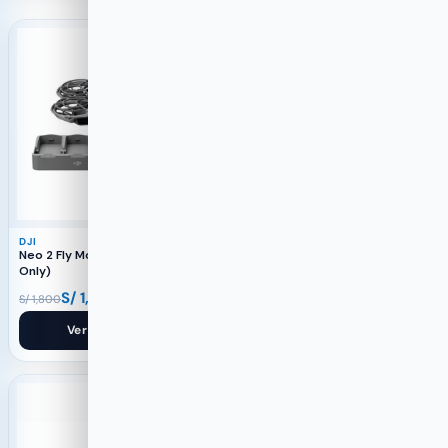
-22%
-30%
DJI
DJI
Neo 2 Fly More Combo (Drone
Osmo Nano (64 GB)
Only)
S/
1,399
S/
1,399
S/
1,800
S/
2,000
Ver producto
Ver producto
-40%
-25%