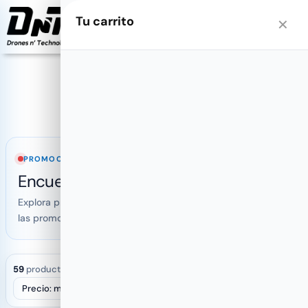
PRODUCTOS
Tu carrito
0
✕
productos destacados
PROMOCIONES SELECCIONADAS
Encuentra la oferta ideal para ti
Explora productos disponibles, compara precios y revisa
las promociones vigentes antes de realizar tu compra.
59
productos encontrados