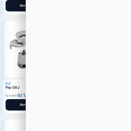
Ver producto
Ver producto
-38%
-28%
DJI
DJI
Flip (GL)
Osmo 360 Standard Combo
S/
1,799
S/
1,799
S/
2,899
S/
2,500
Ver producto
Ver producto
-22%
-18%