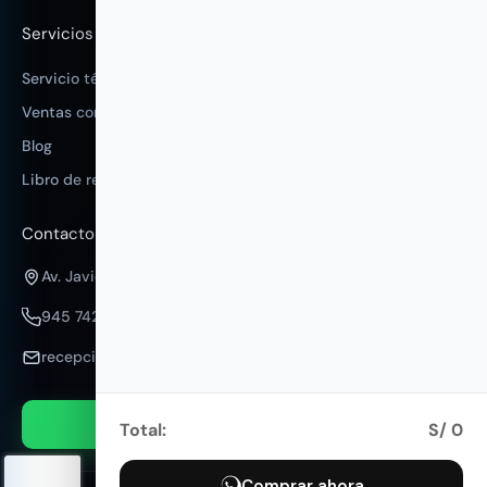
Servicios
Servicio técnico
Ventas corporativas
Blog
Libro de reclamaciones
Contacto
Av. Javier Prado Este 302, San Isidro
945 742 401
recepcion@mahadaperu.com
Contactar por WhatsApp
Total:
S/
0
Comprar ahora