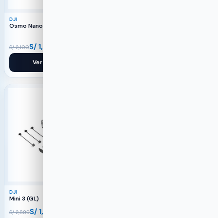
DJI
DJI
Osmo Nano (128 GB)
Osmo Action 5 Pro Standard
Combo
S/
1,499
S/
1,499
S/
2,100
S/
2,500
Ver producto
Ver producto
-47%
-48%
DJI
DJI
Mini 3 (GL)
Neo Motion Fly More Combo
S/
1,549
S/
1,699
S/
2,899
S/
3,299