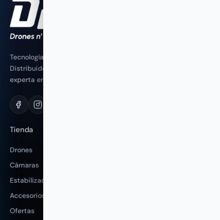
Tecnología profesional en drones, cámaras y estabilización.
Distribuidor especializado con soporte técnico y asesoría
experta en Perú.
Tienda
Drones
Cámaras
Estabilizadores
Accesorios
Ofertas