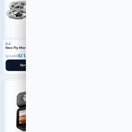
DJI
DJI
Neo Fly More Combo
RS 4 Mini
S/
1,499
S/
1,499
S/
2,499
S/
2,000
Ver producto
Ver producto
-29%
-40%