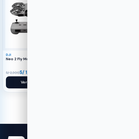
DJI
DJI
Neo 2 Fly More Combo
Osmo Action 6 Standard
Combo
S/
1,799
S/
1,799
S/
2,300
S/
2,199
Ver producto
Ver producto
‹
1
2
3
4
5
›